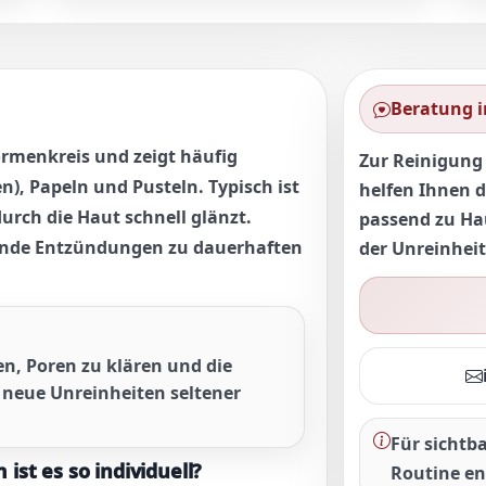
Beratung i
rmenkreis und zeigt häufig
Zur Reinigung 
en)
,
Papeln
und
Pusteln
. Typisch ist
helfen Ihnen d
rch die Haut schnell glänzt.
passend zu Ha
ende Entzündungen zu
dauerhaften
der Unreinheit
en, Poren zu klären und die
t neue Unreinheiten seltener
Für sichtb
st es so individuell?
Routine en