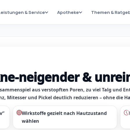
Leistungen & Service
Apotheke
Themen & Ratge
kne-neigender & unrei
usammenspiel aus verstopften Poren, zu viel Talg und E
z, Mitesser und Pickel deutlich reduzieren – ohne die Ha
v“
Wirkstoffe gezielt
nach Hautzustand
wählen