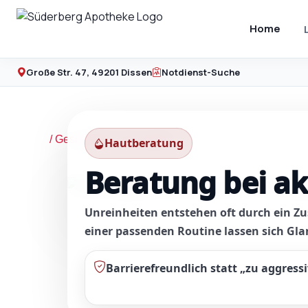
Zum
Inhalt
Home
springen
Große Str. 47, 49201 Dissen
Notdienst-Suche
/
Gesundheit
/ Von
admin
Hautberatung
Beratung bei a
Unreinheiten entstehen oft durch ein Z
einer passenden Routine lassen sich Glan
Barrierefreundlich
statt „zu aggressi