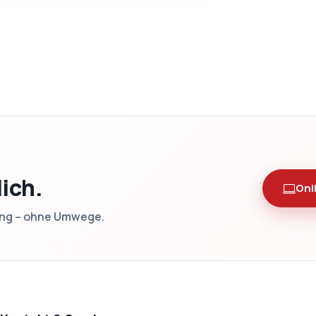
lich.
Onl
ung – ohne Umwege.