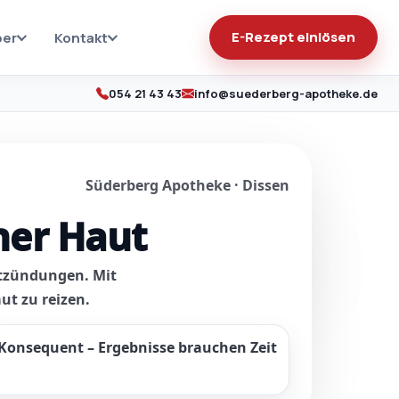
E-Rezept einlösen
ber
Kontakt
054 21 43 43
info@suederberg-apotheke.de
Süderberg Apotheke · Dissen
ner Haut
ntzündungen. Mit
ut zu reizen.
Konsequent
– Ergebnisse brauchen Zeit