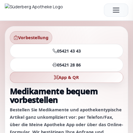
Zum
Inhalt
springen
Vorbestellung
05421 43 43
05421 28 86
App & QR
Medikamente bequem
vorbestellen
Bestellen Sie Medikamente und apothekentypische
Artikel ganz unkompliziert vor:
per Telefon/Fax
,
über die
Meine Apotheke App
oder über das
Online-
Formular
. Wir bestätigen Ihre Anfrage und