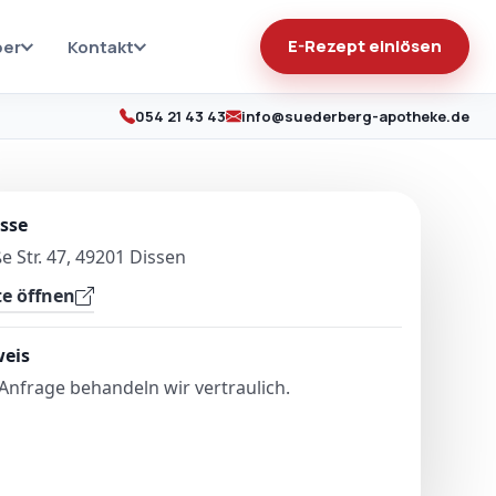
E-Rezept einlösen
ber
Kontakt
054 21 43 43
info@suederberg-apotheke.de
sse
e Str. 47, 49201 Dissen
e öffnen
eis
 Anfrage behandeln wir vertraulich.