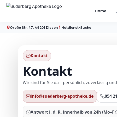
Zum
Inhalt
Home
springen
Große Str. 47, 49201 Dissen
Notdienst-Suche
Kontakt
Kontakt
Wir sind für Sie da – persönlich, zuverlässig un
info@suederberg-apotheke.de
054 21
Antwort i. d. R. innerhalb von 24h (Mo–Fr)