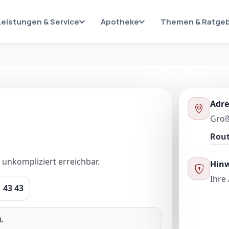
Leistungen & Service
Apotheke
Themen & Ratge
Adre
Groß
Rout
d unkompliziert erreichbar.
Hinw
Ihre
 43 43
.